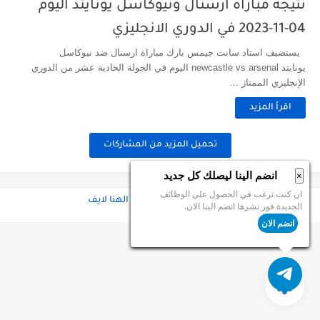
نتيجة مباراة ارسنال ونيوكاسل يونايتد اليوم
04-11-2023 في الدوري الانجليزي
يستضيف استاد سانت جيمس بارك مباراة ارسنال ضد نيوكاسل
يونايتد newcastle vs arsenal اليوم في الجولة الحادية عشر من الدوري
الإنجليزي الممتاز ...
اقرأ المزيد
تحميل المزيد من المشاركات
انضم الينا ليصلك كل جديد
×
ان كنت ترغب في الحصول علي الوظائف
جميع الحقوق محفوظة ©
الهنا لايف
الجديدة فور نشرها انضم الينا الان.
انضم الان