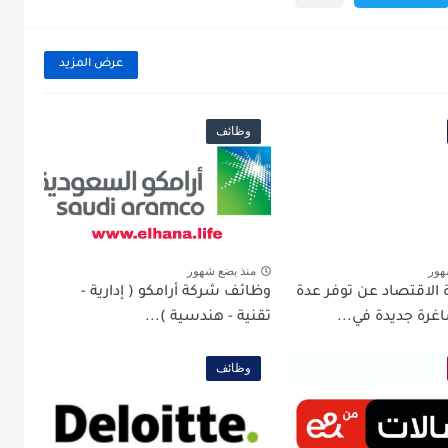
عرض المزيد
وظائف
هور
منذ بضع شهور
 الاقتصاد عن توفر عدة
وظائف شركة أرامكو ( إدارية -
رة جديدة في...
تقنية - هندسية )...
وظائف