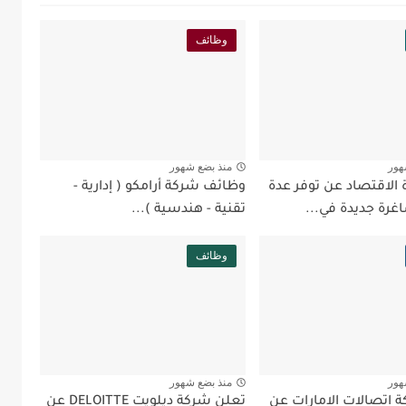
وظائف
هور
منذ بضع شهور
 الاقتصاد عن توفر عدة
وظائف شركة أرامكو ( إدارية -
رة جديدة في...
تقنية - هندسية )...
وظائف
هور
منذ بضع شهور
 اتصالات الامارات عن
تعلن شركة ديلويت DELOITTE عن